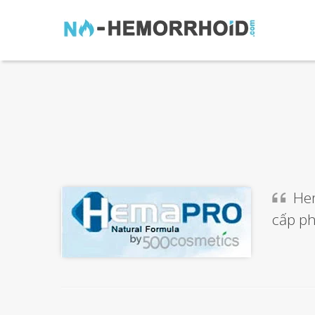
Hem
cấp ph