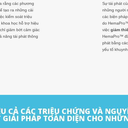
ra rằng các phương
Sự tái phát củ
hể tạo ra những cải
những người 
ệc kiểm soát triệu
các biện pháp
khoa học hỗ trợ hiệu
do HemaPro™đư
chỉ giảm bớt cảm giác
việc
giảm thiể
ả năng tái phát thông
HemaPro™ đã 
phát bằng các
yếu tố khuynh
U CẢ CÁC TRIỆU CHỨNG VÀ NGUY
 GIẢI PHÁP TOÀN DIỆN CHO NHỮ