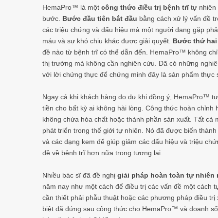
HemaPro™ là một
công thức điều trị bệnh trĩ
tự nhiên 
bước.
Bước đầu tiên bắt đầu
bằng cách xử lý vấn đề tr
các triệu chứng và dấu hiệu mà một người đang gặp phả
máu và sự khó chịu khác được giải quyết.
Bước thứ hai
đề nào từ bệnh trĩ có thể dẫn đến. HemaPro™ không chỉ 
thị trường mà không cần nghiên cứu. Đã có những nghi
với lời chứng thực để chứng minh đây là sản phẩm thực 
Ngay cả khi khách hàng do dự khi đồng ý, HemaPro™ tự 
tiền cho bất kỳ ai không hài lòng. Công thức hoàn chỉnh
không chứa hóa chất hoặc thành phần sản xuất. Tất cả
phát triển trong thế giới tự nhiên. Nó đã được biến thàn
và các dạng kem để giúp giảm các dấu hiệu và triệu ch
đề về bệnh trĩ hơn nữa trong tương lai.
Nhiều bác sĩ đã đề nghị
giải pháp hoàn toàn tự nhiên 
năm nay như một cách để điều trị các vấn đề một cách 
cần thiết phải phẫu thuật hoặc các phương pháp điều trị
biệt đã đứng sau công thức cho HemaPro™ và doanh số