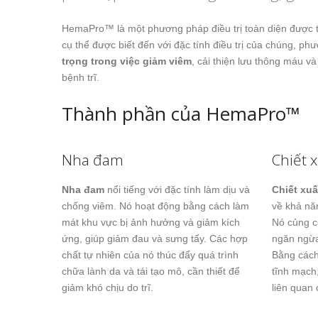
HemaPro™ là một phương pháp điều trị toàn diện được t
cụ thể được biết đến với đặc tính điều trị của chúng, p
trọng trong việc giảm viêm
, cải thiện lưu thông máu v
bệnh trĩ.
Thành phần của HemaPro™
Nha đam
Chiết 
Nha đam
nổi tiếng với đặc tính làm dịu và
Chiết xuấ
chống viêm. Nó hoạt động bằng cách làm
về khả nă
mát khu vực bị ảnh hưởng và giảm kích
Nó củng c
ứng, giúp giảm đau và sưng tấy. Các hợp
ngăn ngừa
chất tự nhiên của nó thúc đẩy quá trình
Bằng cách
chữa lành da và tái tạo mô, cần thiết để
tĩnh mạch
giảm khó chịu do trĩ.
liên quan 