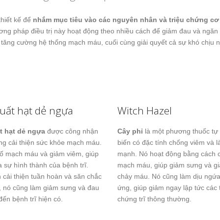
hiết kế để
nhắm mục tiêu vào các nguyên nhân và triệu chứng cơ 
hương pháp điều trị này hoạt động theo nhiều cách để giảm đau và ngăn
à tăng cường hệ thống mạch máu, cuối cùng giải quyết cả sự khó chịu 
xuất hạt dẻ ngựa
Witch Hazel
t hạt dẻ ngựa
được công nhận
Cây phỉ
là một phương thuốc tự
ng cải thiện sức khỏe mạch máu.
biến có đặc tính chống viêm và 
ố mạch máu và giảm viêm, giúp
mạnh. Nó hoạt động bằng cách c
 sự hình thành của bệnh trĩ.
mạch máu, giúp giảm sưng và gi
 cải thiện tuần hoàn và săn chắc
chảy máu. Nó cũng làm dịu ngứa
, nó cũng làm giảm sưng và đau
ứng, giúp giảm ngay lập tức các 
đến bệnh trĩ hiện có.
chứng trĩ thông thường.