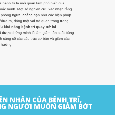
a bệnh trĩ là mối quan tâm phổ biến của
mắc bệnh. Một số nghiên cứu xác nhận rằng
 phòng ngừa, chẳng hạn như các biện pháp
a ra, đóng một vai trò quan trọng trong
u khả năng bệnh trĩ quay trở lại
.
được chứng minh là làm giảm tần suất bùng
h củng cố các cấu trúc cơ bản và giảm các
 hướng.
ÊN NHÂN CỦA BỆNH TRĨ,
NG NGƯỜI MUỐN GIẢM BỚT