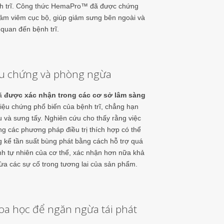
nh trĩ. Công thức HemaPro™ đã được chứng
iảm viêm cục bộ, giúp giảm sưng bên ngoài và
 quan đến bệnh trĩ.
ệu chứng và phòng ngừa
ã
được xác nhận trong các cơ sở lâm sàng
riệu chứng phổ biến của bệnh trĩ, chẳng hạn
 và sưng tấy. Nghiên cứu cho thấy rằng việc
ng các phương pháp điều trị thích hợp có thể
 kể tần suất bùng phát bằng cách hỗ trợ quá
nh tự nhiên của cơ thể, xác nhận hơn nữa khả
a các sự cố trong tương lai của sản phẩm.
oa học để ngăn ngừa tái phát