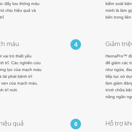
úc đẩy lưu thông máu
kiểm soát bệ
hó chịu hiệu quả và
minh là làm g
rĩ.
bên trong liên
ch máu
Giảm tri
4
 vai trò thiết yếu
HemaPro™ đ
h trĩ. Các nghiên cứu
để giảm các t
rương lực của mạch máu
như ngứa, đau
tái phát bệnh trĩ.
tiếp tục sử dụ
n vẹn của mạch máu,
làm giảm đáng
h trĩ mới.
trình chữa bệ
năng ngăn ngừ
hiệu quả
Hỗ trợ kh
6