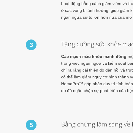
hoạt động bằng cách giảm viêm và th
ở các vùng bị ảnh hưởng, giúp giảm k
ngăn ngừa sự to lớn hơn nữa của mô t
Tăng cường sức khỏe mạ
3
Các mạch máu khỏe mạnh đóng
một
trong việc ngăn ngừa và kiểm soát bện
chỉ ra rằng cải thiện độ đàn hồi và t
có thể làm giảm nguy cơ hình thành và 
HemaPro™ góp phần duy trì tính toà
do đó ngăn chặn sự phát triển của bện
Bằng chứng lâm sàng về 
5