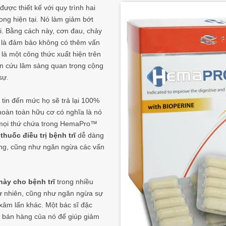
được thiết kế với quy trình hai
ong hiện tại. Nó làm giảm bớt
i. Bằng cách này, cơn đau, chảy
là đảm bảo không có thêm vấn
là một công thức xuất hiện trên
ên cứu lâm sàng quan trọng cộng
sự.
tin đến mức họ sẽ trả lại 100%
 hoàn toàn hữu cơ có nghĩa là nó
 mọi thứ chứa trong HemaPro™
h
thuốc điều trị bệnh trĩ
dễ dàng
ứng, cũng như ngăn ngừa các vấn
này cho bệnh trĩ
trong nhiều
tự nhiên, cũng như ngăn ngừa sự
 xâm lấn khác. Một bác sĩ đặc
 bán hàng của nó để giúp giảm