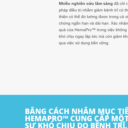
Nhiều nghiên cứu lâm sàng
đã chỉ 
pháp điều trị nhằm giảm bệnh trĩ có t
thiện có thể đo lường được trong cả vi
chứng ngắn hạn và dài hạn. Xác nhận 
quả của HemaPro™ trong việc không 
khó chịu ngay lập tức mà còn giảm kh
qua việc sử dụng bền vững.
BẰNG CÁCH NHẮM MỤC TIÊ
HEMAPRO™ CUNG CẤP MỘT
SỰ KHÓ CHỊU DO BỆNH TRĨ.