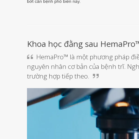
bớt căn bệnh phổ biến này.
Khoa học đằng sau HemaPro
HemaPro™ là một phương pháp điều t
nguyên nhân cơ bản của bệnh trĩ. Ngh
trường hợp tiếp theo.