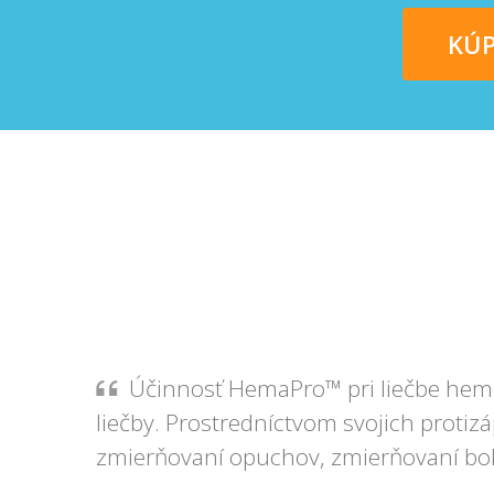
KÚP
Účinnosť HemaPro™ pri liečbe hemor
liečby. Prostredníctvom svojich protiz
zmierňovaní opuchov, zmierňovaní boles