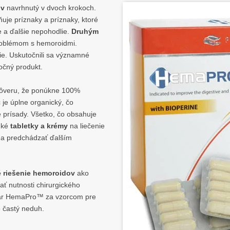
ov
navrhnutý v dvoch krokoch.
uje príznaky a príznaky, ktoré
e a ďalšie nepohodlie.
Druhým
problémom s hemoroidmi.
die. Uskutočnili sa významné
točný produkt.
dôveru, že ponúkne 100%
e úplne organický, čo
 prísady. Všetko, čo obsahuje
hké
tabletky a krémy
na liečenie
 a predchádzať ďalším
é riešenie hemoroidov
ako
ať nutnosti chirurgického
lekár HemaPro™ za vzorcom pre
 častý neduh.