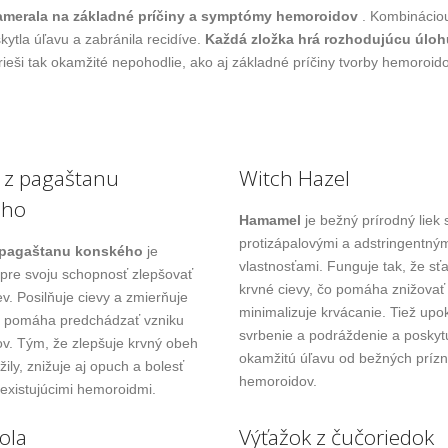
amerala na základné príčiny a symptómy hemoroidov
. Kombináciou
kytla úľavu a zabránila recidíve.
Každá zložka hrá rozhodujúcu úlohu
eši tak okamžité nepohodlie, ako aj základné príčiny tvorby hemoroido
t z pagaštanu
Witch Hazel
ého
Hamamel
je bežný prírodný liek 
protizápalovými a adstringentný
z pagaštanu konského
je
vlastnosťami. Funguje tak, že sť
pre svoju schopnosť zlepšovať
krvné cievy, čo pomáha znižovať
ev. Posilňuje cievy a zmierňuje
minimalizuje krvácanie. Tiež upo
m pomáha predchádzať vzniku
svrbenie a podráždenie a poskyt
v. Tým, že zlepšuje krvný obeh
okamžitú úľavu od bežných príz
 žily, znižuje aj opuch a bolesť
hemoroidov.
 existujúcimi hemoroidmi.
ola
Výťažok z čučoriedok