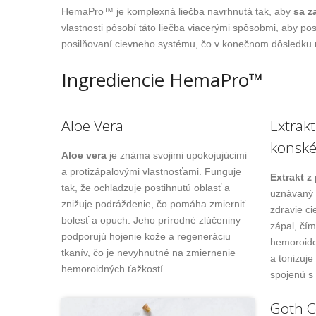
HemaPro™ je komplexná liečba navrhnutá tak, aby
sa z
vlastnosti pôsobí táto liečba viacerými spôsobmi, aby pos
posilňovaní cievneho systému, čo v konečnom dôsledku ri
Ingrediencie HemaPro™
Aloe Vera
Extrak
konsk
Aloe vera
je známa svojimi upokojujúcimi
a protizápalovými vlastnosťami. Funguje
Extrakt 
tak, že ochladzuje postihnutú oblasť a
uznávaný 
znižuje podráždenie, čo pomáha zmierniť
zdravie ci
bolesť a opuch. Jeho prírodné zlúčeniny
zápal, čí
podporujú hojenie kože a regeneráciu
hemoroido
tkanív, čo je nevyhnutné na zmiernenie
a tonizuje
hemoroidných ťažkostí.
spojenú s
Goth C