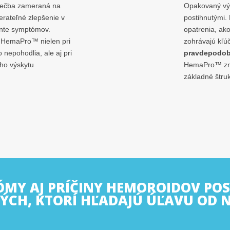
liečba zameraná na
Opakovaný vý
rateľné zlepšenie v
postihnutými. 
nte symptómov.
opatrenia, ak
 HemaPro™ nielen pri
zohrávajú kľú
nepohodlia, ale aj pri
pravdepodob
ho výskytu
HemaPro™ zniž
základné štruk
MY AJ PRÍČINY HEMOROIDOV PO
TÝCH, KTORÍ HĽADAJÚ ÚĽAVU OD 