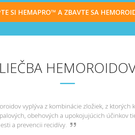
TE SI HEMAPRO™ A ZBAVTE SA HEMOROI
LIEČBA HEMOROIDO
oidov vyplýva z kombinácie zložiek, z ktorých 
ápalových, obehových a upokojujúcich účinkov ti
ti a prevencii recidívy.