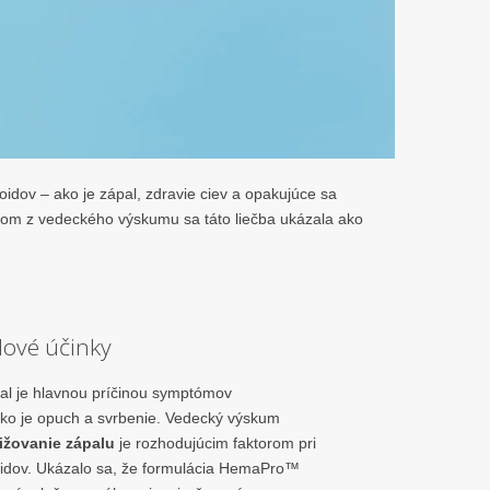
idov – ako je zápal, zdravie ciev a opakujúce sa
zom z vedeckého výskumu sa táto liečba ukázala ako
lové účinky
al je hlavnou príčinou symptómov
ko je opuch a svrbenie. Vedecký výskum
ižovanie zápalu
je rozhodujúcim faktorom pri
idov. Ukázalo sa, že formulácia HemaPro™