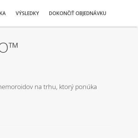
KA
VÝSLEDKY
DOKONČIŤ OBJEDNÁVKU
RO™
hemoroidov na trhu, ktorý ponúka