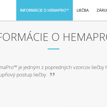
INFORMÁCIE O HEMAPRO™
LIEČBA
ZÁRU
FORMÁCIE O HEMAP
aPro™ je jedným z popredných vzorcov liečby 
upňový postup liečby.