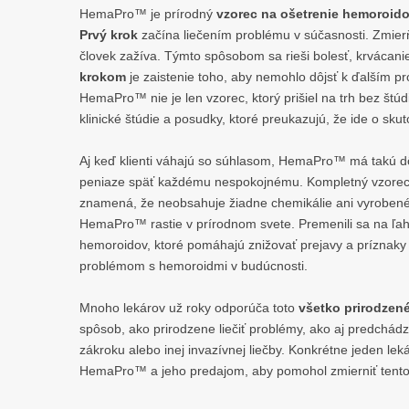
HemaPro™ je prírodný
vzorec na ošetrenie hemoroid
Prvý krok
začína liečením problému v súčasnosti. Zmierň
človek zažíva. Týmto spôsobom sa rieši bolesť, krvácani
krokom
je zaistenie toho, aby nemohlo dôjsť k ďalším 
HemaPro™ nie je len vzorec, ktorý prišiel na trh bez štú
klinické štúdie a posudky, ktoré preukazujú, že ide o sku
Aj keď klienti váhajú so súhlasom, HemaPro™ má takú 
peniaze späť každému nespokojnému. Kompletný vzorec j
znamená, že neobsahuje žiadne chemikálie ani vyrobené
HemaPro™ rastie v prírodnom svete. Premenili sa na ľa
hemoroidov, ktoré pomáhajú znižovať prejavy a príznaky
problémom s hemoroidmi v budúcnosti.
Mnoho lekárov už roky odporúča toto
všetko prirodzen
spôsob, ako prirodzene liečiť problémy, ako aj predchádz
zákroku alebo inej invazívnej liečby. Konkrétne jeden 
HemaPro™ a jeho predajom, aby pomohol zmierniť tento