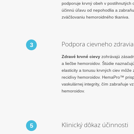
podporuje krvný obeh v postihnutých o
účinnú úľavu od nepohodlia a zabraňu
zväčšovaniu hemoroidného tkaniva.
Podpora cievneho zdravia
3
Zdravé krvné cievy
zohrávajú zásadnú
a liečbe hemoroidov. Štúdie naznačujú
elasticity a tonusu krvných ciev môže z
recidívy hemoroidov. HemaPro™ prisp
vaskulárnej integrity, čím zabraňuje v
hemoroidov.
Klinický dôkaz účinnosti
5