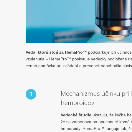
Veda, ktorá stojí za HemaPro™
podčiarkuje ich účinnos
vzplanutia – HemaPro™ poskytuje vedecky podložené rieš
cenná pomôcka pri zvládaní a prevencii nepohodlia súvi
Mechanizmus účinku pri l
1
hemoroidov
Vedecké štúdie
ukazujú, že liečba he
že sa zameriava na opuchnuté krvné ci
hemoroidy. HemaPro™ funguje tak, že 