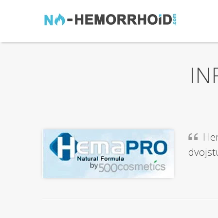
IN
Hem
dvojst