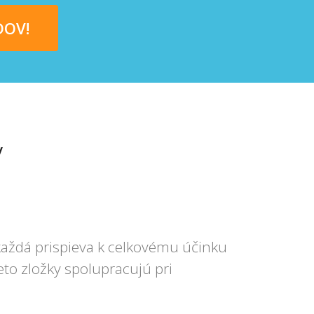
DOV!
V
každá prispieva k celkovému účinku
eto zložky spolupracujú pri