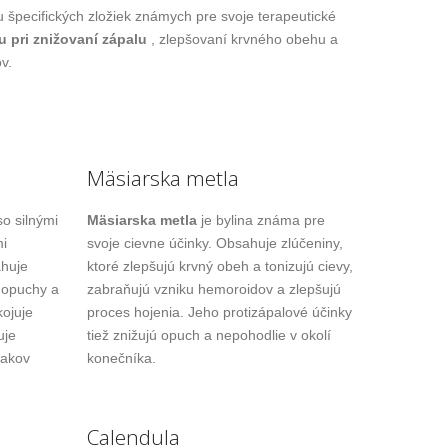
 špecifických zložiek známych pre svoje terapeutické
 pri znižovaní zápalu
, zlepšovaní krvného obehu a
v.
Mäsiarska metla
so silnými
Mäsiarska metla
je bylina známa pre
mi
svoje cievne účinky. Obsahuje zlúčeniny,
ahuje
ktoré zlepšujú krvný obeh a tonizujú cievy,
 opuchy a
zabraňujú vzniku hemoroidov a zlepšujú
kojuje
proces hojenia. Jeho protizápalové účinky
uje
tiež znižujú opuch a nepohodlie v okolí
nakov
konečníka.
Calendula