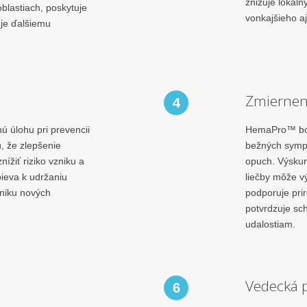
znižuje lokál
blastiach, poskytuje
vonkajšieho a
je ďalšiemu
Zmiernen
4
 úlohu pri prevencii
HemaPro™ b
, že zlepšenie
bežných sympt
nížiť riziko vzniku a
opuch. Výskum
ieva k udržaniu
liečby môže vý
zniku nových
podporuje prir
potvrdzuje sc
udalostiam.
Vedecká p
6