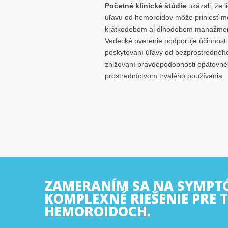
Početné klinické štúdie
ukázali, že 
úľavu od hemoroidov môže priniesť me
krátkodobom aj dlhodobom manažme
Vedecké overenie podporuje účinnosť
poskytovaní úľavy od bezprostredného 
znižovaní pravdepodobnosti opätovné
prostredníctvom trvalého používania.
ZAMERANÍM SA NA SYMPTÓ
KOMPLEXNÉ RIEŠENIE PRE 
HEMOROIDOCH.