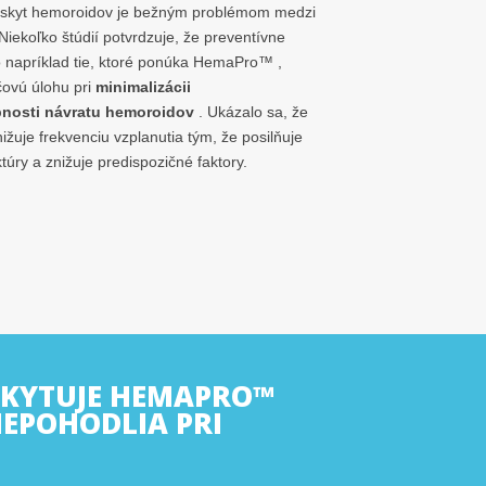
skyt hemoroidov je bežným problémom medzi
Niekoľko štúdií potvrdzuje, že preventívne
o napríklad tie, ktoré ponúka HemaPro™ ,
čovú úlohu pri
minimalizácii
nosti návratu hemoroidov
. Ukázalo sa, že
uje frekvenciu vzplanutia tým, že posilňuje
túry a znižuje predispozičné faktory.
SKYTUJE HEMAPRO™
NEPOHODLIA PRI