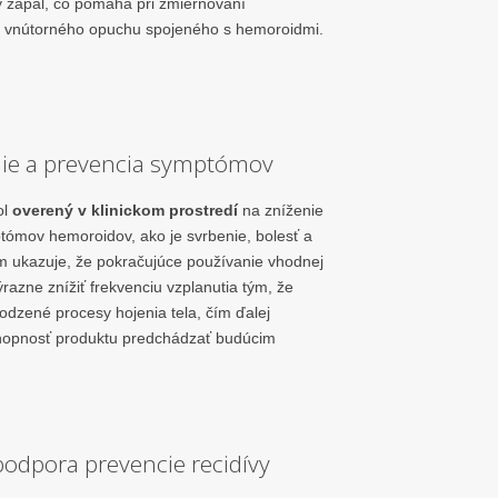
ny zápal, čo pomáha pri zmierňovaní
j vnútorného opuchu spojeného s hemoroidmi.
ie a prevencia symptómov
ol
overený v klinickom prostredí
na zníženie
ómov hemoroidov, ako je svrbenie, bolesť a
 ukazuje, že pokračujúce používanie vhodnej
razne znížiť frekvenciu vzplanutia tým, že
odzené procesy hojenia tela, čím ďalej
hopnosť produktu predchádzať budúcim
odpora prevencie recidívy