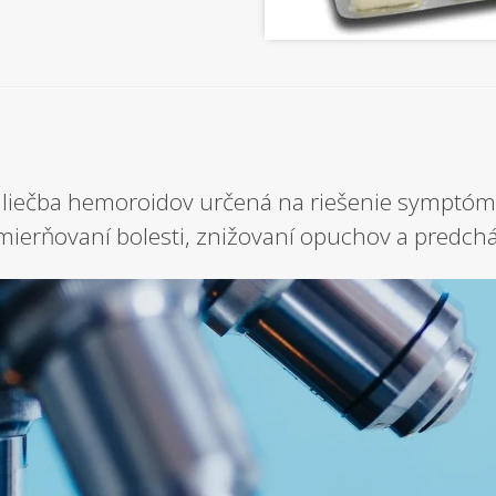
liečba hemoroidov určená na riešenie symptómo
mierňovaní bolesti, znižovaní opuchov a predch