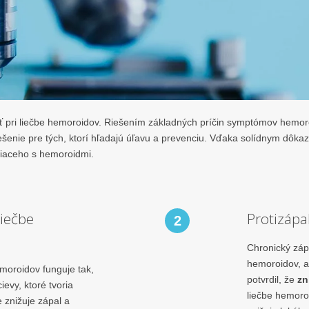
ť pri liečbe hemoroidov. Riešením základných príčin symptómov hemoro
enie pre tých, ktorí hľadajú úľavu a prevenciu. Vďaka solídnym dôka
siaceho s hemoroidmi.
iečbe
Protizápa
2
Chronický záp
hemoroidov, a
moroidov funguje tak,
potvrdil, že
zn
evy, ktoré tvoria
liečbe hemoro
znižuje zápal a