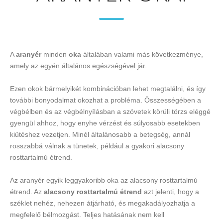
A
aranyér
minden
oka
általában valami más következménye,
amely az egyén általános egészségével jár.
Ezen okok bármelyikét kombinációban lehet megtalálni, és így
további bonyodalmat okozhat a probléma. Összességében a
végbélben és az végbélnyílásban a szövetek körüli törzs eléggé
gyengül ahhoz, hogy enyhe vérzést és súlyosabb esetekben
kiütéshez vezetjen. Minél általánosabb a betegség, annál
rosszabbá válnak a tünetek, például a gyakori alacsony
rosttartalmú étrend.
Az aranyér egyik leggyakoribb oka az alacsony rosttartalmú
étrend. Az
alacsony rosttartalmú étrend
azt jelenti, hogy a
széklet nehéz, nehezen átjárható, és megakadályozhatja a
megfelelő bélmozgást. Teljes hatásának nem kell