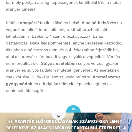
bármely pontján a világ népességének körülbelül 5% -a mutat
aranyér tüneteit.
Kétféle
aranyér létezik
: külső és belső.
A belső belsõ rész
a
végbélben felfelé fordul elő, míg a
külsõ
érezhető, sőt
láthatatlan is. Ezeket 1-4 szintre osztályozzák. Ez az
osztályozási skála fájdalommentes, enyhe vérzéssel kezdődik,
általában a bélmozgás után, és a 4. fokozatban fejeződik be,
ahol az aranyér előrehaladt vagy kinyúlik a végbélből. Vérzés
nem fordulhat elő.
Súlyos esetekben
súlyos vérzés, gyakori
aranyér és súlyos fájdalom műtétet igényelhet. Az eseteknek
csak körülbelül 1% -ára lesz szükség műtétre.
A természetes
gyógymódok
és a
helyi kezelések
képesek segíteni az
érintettek többségét.
ARANYÉR ELŐFORDULÁSÁNAK SZÁMOS OKA LEHET,
BELEÉRTVE AZ ALACSONY ROSTTARTALMÚ ÉTRENDET, A