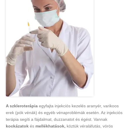
A szkleroterápia
egyfajta injekciós kezelés aranyér, varikoos
erek (pók vénák) és egyéb vénaproblémák esetén. Az injekciós
terápia segíti a fájdalmat, duzzanatot és égést. Vannak
kockázatok
és
mellékhatások,
köztük véraláfutás, vörös