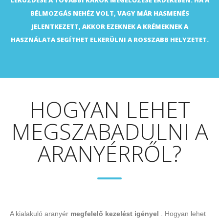
BÉLMOZGÁS NEHÉZ VOLT, VAGY MÁR HASMENÉS
JELENTKEZETT, AKKOR EZEKNEK A KRÉMEKNEK A
HASZNÁLATA SEGÍTHET ELKERÜLNI A ROSSZABB HELYZETET.
HOGYAN LEHET
MEGSZABADULNI A
ARANYÉRRŐL?
A kialakuló aranyér
megfelelő kezelést igényel
. Hogyan lehet