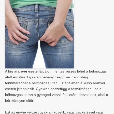
A
kis aranyér esete
fájdalommentes vérzés lehet a bélmozgás
alatt és után. Gyakran néhány csepp vér rövid ideig
fennmaradhat a bélmozgás után. Ez általában a külső aranyér
esetén jelentkezik. Gyakran összefügg a feszültséggel, ha a
bélmozgás során a gyengéd vénák felületére dörzsölnek, ahol a
bőr könnyen eltört.
Ezt az enyhe vérzést gyakran követik, vagy viszketéssel vagy