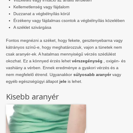
Kellemetlenség vagy fájdalom
Duzzanat a végbélnyílás körül
Érzékeny vagy fájdalmas csontok a végbélnyílás közelében
A széklet szivárgása
Fontos megnézni a széket, hogy fekete, gesztenyebarna vagy
kátrányos színű-e, hogy meghatározzuk, vajon a tünetek nem
csak aranyér-ek. A hatalmas mennyiségű vérzés szédülést
okozhat. Ez a könnyed érzés lehet
vérszegénység
, oxigén- és
vashiány a vérben. Ennek eredménye a gyakori vérzés és a
nem megfelelő étrend. Ugyanakkor
súlyosabb aranyér
vagy
egyéb egészségügyi állapot
jele
is lehet.
Kisebb aranyér