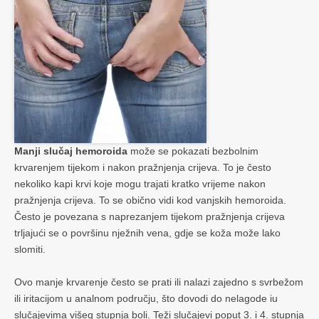
Manji slučaj hemoroida
može se pokazati bezbolnim
krvarenjem tijekom i nakon pražnjenja crijeva. To je često
nekoliko kapi krvi koje mogu trajati kratko vrijeme nakon
pražnjenja crijeva. To se obično vidi kod vanjskih hemoroida.
Često je povezana s naprezanjem tijekom pražnjenja crijeva
trljajući se o površinu nježnih vena, gdje se koža može lako
slomiti.
Ovo manje krvarenje često se prati ili nalazi zajedno s svrbežom
ili iritacijom u analnom području, što dovodi do nelagode iu
slučajevima višeg stupnja boli. Teži slučajevi poput 3. i 4. stupnja