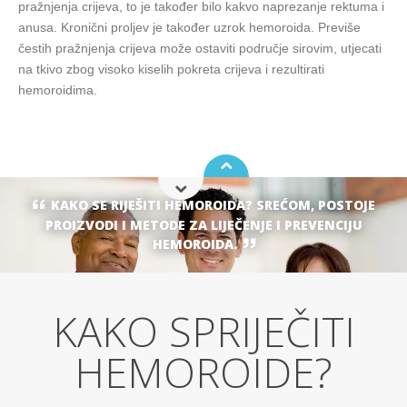
pražnjenja crijeva, to je također bilo kakvo naprezanje rektuma i
anusa. Kronični proljev je također uzrok hemoroida. Previše
čestih pražnjenja crijeva može ostaviti područje sirovim, utjecati
na tkivo zbog visoko kiselih pokreta crijeva i rezultirati
hemoroidima.
KAKO SE RIJEŠITI HEMOROIDA? SREĆOM, POSTOJE
PROIZVODI I METODE ZA LIJEČENJE I PREVENCIJU
HEMOROIDA.
KAKO SPRIJEČITI
HEMOROIDE?