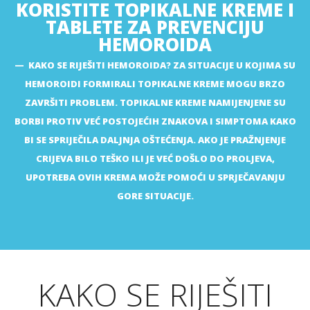
KORISTITE TOPIKALNE KREME I
TABLETE ZA PREVENCIJU
HEMOROIDA
KAKO SE RIJEŠITI HEMOROIDA? ZA SITUACIJE U KOJIMA SU
HEMOROIDI FORMIRALI TOPIKALNE KREME MOGU BRZO
ZAVRŠITI PROBLEM. TOPIKALNE KREME NAMIJENJENE SU
BORBI PROTIV VEĆ POSTOJEĆIH ZNAKOVA I SIMPTOMA KAKO
BI SE SPRIJEČILA DALJNJA OŠTEĆENJA. AKO JE PRAŽNJENJE
CRIJEVA BILO TEŠKO ILI JE VEĆ DOŠLO DO PROLJEVA,
UPOTREBA OVIH KREMA MOŽE POMOĆI U SPRJEČAVANJU
GORE SITUACIJE.
KAKO SE RIJEŠITI