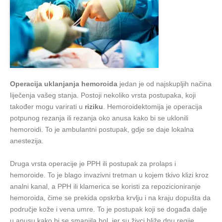
Operacija uklanjanja hemoroida
jedan je od najskupljih načina
liječenja vašeg stanja. Postoji nekoliko vrsta postupaka, koji
također mogu varirati u
riziku
. Hemoroidektomija je operacija
potpunog rezanja ili rezanja oko anusa kako bi se uklonili
hemoroidi. To je ambulantni postupak, gdje se daje lokalna
anestezija.
Druga vrsta operacije je PPH ili postupak za prolaps i
hemoroide. To je blago invazivni tretman u kojem tkivo klizi kroz
analni kanal, a PPH ili klamerica se koristi za repozicioniranje
hemoroida, čime se prekida opskrba krvlju i na kraju dopušta da
područje kože i vena umre. To je postupak koji se događa dalje
u anusu kako bi se smanjila bol, jer su živci bliže dnu regije