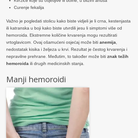
Kvržice koje su osjetljive ili bolne, u blizini anusa
Curenje fekalija
Važno je pogledati stolicu kako biste vidjeli je li crna, kestenjasta
ili katranska u boji kako biste utvrdili jesu li simptomi više od
hemoroida. Ekstremne količine krvarenja mogu rezultirati
vrtoglavicom. Ovaj ošamućeni osjećaj može biti
anemija
,
nedostatak kisika i željeza u krvi. Rezultat je čestog krvarenja i
nepravilne prehrane. Međutim, to također može biti
znak težih
hemoroida
ili drugih medicinskih stanja.
Manji hemoroidi