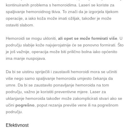
kontinuiranih problema s hemoroidima. Laseri se koriste za
spaljivanje hemoroidnog tkiva. To znači da je izgorjela tijekom
operacije, a iako koža može imati ožiljak, također je može
ostaviti slabom.
Hemoroidi se mogu ukloniti,
ali opet se može formirati više
. U
području slabije kože najvjerojatnije će se ponovno formirati. Što
je još važnije, operacija može biti prilično bolna iako općenito
ima manje nuspojava.
Da bi se uistinu spriječili i zaustavili hemoroidi mora se učiniti
više nego samo spaljivanje hemoroida umjesto čekanja da
umre. Da bi se zaustavilo ponavljanje hemoroida na tom
području, važno je koristiti preventivne mjere. Laser za
uklanjanje hemoroida također može zakomplicirati stvari ako se
učini
pogrešno
, poput rezanja previše vene ili na pogrešnom
području.
Efektivnost