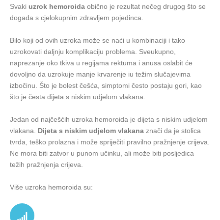
Svaki
uzrok hemoroida
obično je rezultat nečeg drugog što se
događa s cjelokupnim zdravljem pojedinca.
Bilo koji od ovih uzroka može se naći u kombinaciji i tako
uzrokovati daljnju komplikaciju problema. Sveukupno,
naprezanje oko tkiva u regijama rektuma i anusa oslabit će
dovoljno da uzrokuje manje krvarenje iu težim slučajevima
izbočinu. Što je bolest češća, simptomi često postaju gori, kao
što je česta dijeta s niskim udjelom vlakana.
Jedan od najčešćih uzroka hemoroida je dijeta s niskim udjelom
vlakana.
Dijeta s niskim udjelom vlakana
znači da je stolica
tvrda, teško prolazna i može spriječiti pravilno pražnjenje crijeva.
Ne mora biti zatvor u punom učinku, ali može biti posljedica
težih pražnjenja crijeva.
Više uzroka hemoroida su: