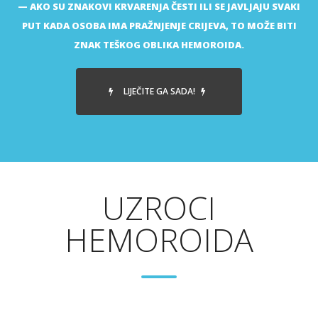
AKO SU ZNAKOVI KRVARENJA ČESTI ILI SE JAVLJAJU SVAKI
PUT KADA OSOBA IMA PRAŽNJENJE CRIJEVA, TO MOŽE BITI
ZNAK TEŠKOG OBLIKA HEMOROIDA.
LIJEČITE GA SADA!
UZROCI
HEMOROIDA