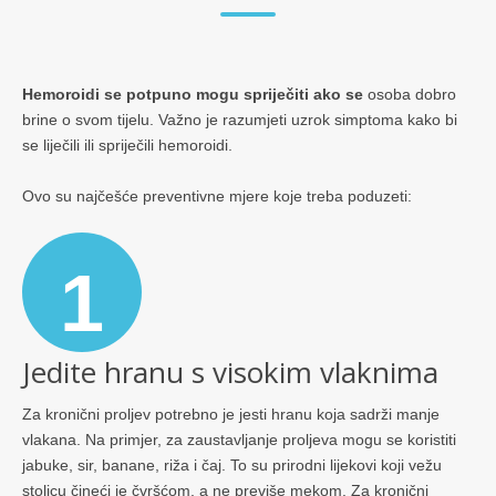
Hemoroidi se potpuno mogu spriječiti ako se
osoba dobro
brine o svom tijelu. Važno je razumjeti uzrok simptoma kako bi
se liječili ili spriječili hemoroidi.
Ovo su najčešće preventivne mjere koje treba poduzeti:
1
Jedite hranu s visokim vlaknima
Za kronični proljev potrebno je jesti hranu koja sadrži manje
vlakana. Na primjer, za zaustavljanje proljeva mogu se koristiti
jabuke, sir, banane, riža i čaj. To su prirodni lijekovi koji vežu
stolicu čineći je čvršćom, a ne previše mekom. Za kronični