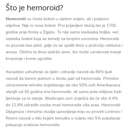
Što je hemoroid?
Hemoroidi
su česta bolest u cijelom svijetu, ali i potpuno
izlječiva. Nije ni nova bolest. Prvi prijavljeni slučaj bio je 1700.
godine prije Krista u Egiptu. To nije samo kavkaska boljka, već
svjetska bolest koja se temelji na brojnim uzrocima. Hemoroidi
su poznati kao piloti, gdje će se upaliti tkivo u području rektuma i
anusa. Obično ta tkiva sadrže vene, što može uzrokovati manje
krvarenje i krvne ugruške.
Kanadsko udruženje za tijelo i zdravlje
navodi da 86% ljudi
navodi da barem jednom u životu pati od hemoroida.
Prirodne
zdravstvene tehnike
izvještavaju da oko 50% svih Amerikanaca
starijih od 50 godina ima hemoroide, ali samo pola milijuna traži
liječenje za to stanje.
Medscape.com
izvješća da će oko 4,4%
do 12,8% odraslih osoba imati hemoroide više puta.
Hemoroidi:
Dijagnoza i trenutna studija upravljanja
koju su proveli Lorenzo i
Rivero navodi u bilo kojem trenutku u svijetu oko 5% populacije
pokazuje znakove hemoroida.