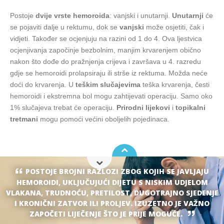
Postoje
dvije vrste hemoroida
: vanjski i unutarnji.
Unutarnji
će
se pojaviti dalje u rektumu, dok se
vanjski
može osjetiti, čak i
vidjeti. Također se ocjenjuju na razini od 1 do 4. Ova ljestvica
ocjenjivanja započinje bezbolnim, manjim krvarenjem obično
nakon što dođe do pražnjenja crijeva i završava u 4. razredu
gdje se hemoroidi prolapsiraju ili strše iz rektuma. Možda neće
doći do krvarenja. U
teškim slučajevima
teška krvarenja, česti
hemoroidi i ekstremna bol mogu zahtijevati operaciju. Samo oko
1% slučajeva trebat će operaciju.
Prirodni lijekovi
i
topikalni
tretmani
mogu pomoći većini oboljelih pojedinaca.
POSTOJE BROJNI RAZLOZI ZBOG KOJIH SE JAVLJAJU
HEMOROIDI, UKLJUČUJUĆI DIJETU S NISKIM UDJELOM
VLAKANA, TRUDNOĆU, PRETILOST, DUGOTRAJNO SJEDENJE
I KRONIČNI ZATVOR ILI PROLJEV. IZUZETNO JE VAŽNO
ZAPOČETI LIJEČENJE ŠTO JE PRIJE MOGUĆE.