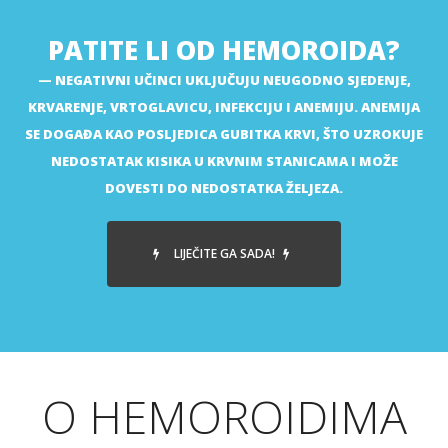
PATITE LI OD HEMOROIDA?
NEGATIVNI UČINCI UKLJUČUJU NEUGODNO SJEDENJE,
KRVARENJE, VRTOGLAVICU, INFEKCIJU I ANEMIJU. ANEMIJA
SE DOGAĐA KAO POSLJEDICA GUBITKA KRVI, ŠTO UZROKUJE
NEDOSTATAK KISIKA U KRVNIM STANICAMA I MOŽE
DOVESTI DO NEDOSTATKA ŽELJEZA.
LIJEČITE GA SADA!
O HEMOROIDIMA