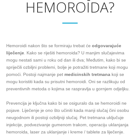
HEMOROIDA?
Hemoroidi nakon što se formiraju trebat će
odgovarajuće
liječenje
. Kako se riješiti hemoroida? U manjim slučajevima
mogu nestati sami u roku od dan ili dva; Međutim, kako bi se
spriječili ozbiljni problemi, bolje je potražiti tretmane koji mogu
pomoći. Postoji najmanje pet
medicinskih tretmana
koji se
mogu koristiti kada su prisutni hemoroidi. Oni se razlikuju od
preventivnih metoda o kojima se raspravlja u gornjem odjeljku.
Prevencija je ključna kako bi se osiguralo da se hemoroidi ne
pojave. Liječenje je ono što učiniti kada manji slučaj čini osobu
neugodnom ili postoji ozbiljniji slučaj. Pet tretmana uključuje
injekcije, podvezivanje gumenom trakom, operaciju uklanjanja
hemoroida, laser za uklanjanje i kreme / tablete za liječenje.