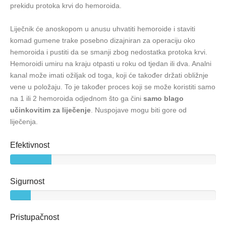
prekidu protoka krvi do hemoroida.
Liječnik će anoskopom u anusu uhvatiti hemoroide i staviti
komad gumene trake posebno dizajniran za operaciju oko
hemoroida i pustiti da se smanji zbog nedostatka protoka krvi.
Hemoroidi umiru na kraju otpasti u roku od tjedan ili dva. Analni
kanal može imati ožiljak od toga, koji će također držati obližnje
vene u položaju. To je također proces koji se može koristiti samo
na 1 ili 2 hemoroida odjednom što ga čini
samo blago
učinkovitim za liječenje
. Nuspojave mogu biti gore od
liječenja.
Efektivnost
Sigurnost
Pristupačnost