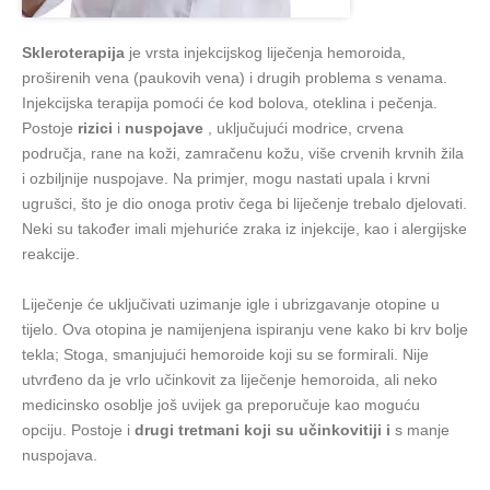
Skleroterapija
je vrsta injekcijskog liječenja hemoroida,
proširenih vena (paukovih vena) i drugih problema s venama.
Injekcijska terapija pomoći će kod bolova, oteklina i pečenja.
Postoje
rizici
i
nuspojave
, uključujući modrice, crvena
područja, rane na koži, zamračenu kožu, više crvenih krvnih žila
i ozbiljnije nuspojave. Na primjer, mogu nastati upala i krvni
ugrušci, što je dio onoga protiv čega bi liječenje trebalo djelovati.
Neki su također imali mjehuriće zraka iz injekcije, kao i alergijske
reakcije.
Liječenje će uključivati uzimanje igle i ubrizgavanje otopine u
tijelo. Ova otopina je namijenjena ispiranju vene kako bi krv bolje
tekla; Stoga, smanjujući hemoroide koji su se formirali. Nije
utvrđeno da je vrlo učinkovit za liječenje hemoroida, ali neko
medicinsko osoblje još uvijek ga preporučuje kao moguću
opciju. Postoje i
drugi tretmani koji su učinkovitiji i
s manje
nuspojava.