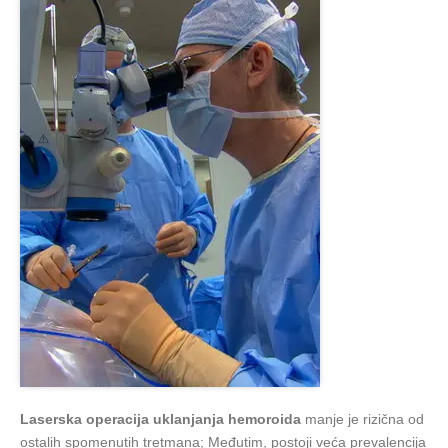
Laserska operacija uklanjanja hemoroida
manje je rizična od
ostalih spomenutih tretmana; Međutim, postoji veća prevalencija